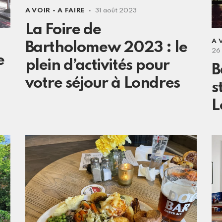
A VOIR - A FAIRE
31 août 2023
La Foire de
A 
Bartholomew 2023 : le
26
e
plein d’activités pour
B
votre séjour à Londres
s
L