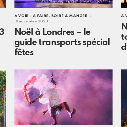
A VOIR - A FAIRE
,
BOIRE & MANGER
A 
18 novembre 2023
N
3
Noël à Londres – le
t
guide transports spécial
d
fêtes