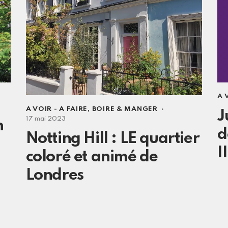
A 
A VOIR - A FAIRE
,
BOIRE & MANGER
J
17 mai 2023
n
d
Notting Hill : LE quartier
II
coloré et animé de
Londres